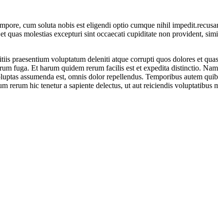
tempore, cum soluta nobis est eligendi optio cumque nihil impedit.recus
et quas molestias excepturi sint occaecati cupiditate non provident, simil
iis praesentium voluptatum deleniti atque corrupti quos dolores et quas 
lorum fuga. Et harum quidem rerum facilis est et expedita distinctio. Na
ptas assumenda est, omnis dolor repellendus. Temporibus autem quibusda
m rerum hic tenetur a sapiente delectus, ut aut reiciendis voluptatibus 