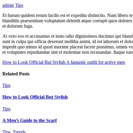
admin
Tips
Et harum quidem rerum facilis est et expedita distinctio. Nam libero 
blanditiis praesentium voluptatum deleniti atque corrupti quos dolores 
et dolorum fuga.
At vero eos et accusamus et iusto odio dignissimos ducimus qui blandit
sunt in culpa qui officia deserunt mollitia animi, id est laborum et do
impedit quo minus id quod maxime placeat facere possimus, omnis volu
et voluptates repudiandae sint et molestiae non recusandae. Itaque earu
How to Look Official But Stylish
A fantastic outfit for active men
Related Posts
Tips
How to Look Official But Stylish
Tips
A Men’s Guide to the Scarf
Tips
,
Trends